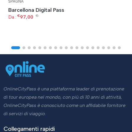
SPAGNA
Barcellona Digital Pass
€
€
Da :
97,00
OnlineCityPass è una piattaforma leader di prenotazione
di tour europea nel mondo, con più di 10 anni di attività,
OnlineCityPass è conosciuto come un affidabile fornitore
di servizi di viaggio.
Collegamenti rapidi