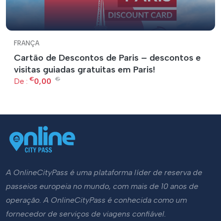
FRANÇA
Cartão de Descontos de Paris – descontos e
visitas guiadas gratuitas em Paris!
€
€
De :
0,00
A OnlineCityPass é uma plataforma líder de reserva de
passeios europeia no mundo, com mais de 10 anos de
operação. A OnlineCityPass é conhecida como um
fornecedor de serviços de viagens confiável.