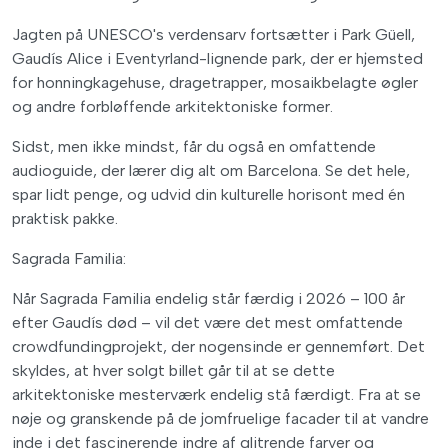
Jagten på UNESCO's verdensarv fortsætter i Park Güell,
Gaudís Alice i Eventyrland-lignende park, der er hjemsted
for honningkagehuse, dragetrapper, mosaikbelagte øgler
og andre forbløffende arkitektoniske former.
Sidst, men ikke mindst, får du også en omfattende
audioguide, der lærer dig alt om Barcelona. Se det hele,
spar lidt penge, og udvid din kulturelle horisont med én
praktisk pakke.
Sagrada Familia:
Når Sagrada Familia endelig står færdig i 2026 – 100 år
efter Gaudís død – vil det være det mest omfattende
crowdfundingprojekt, der nogensinde er gennemført. Det
skyldes, at hver solgt billet går til at se dette
arkitektoniske mesterværk endelig stå færdigt. Fra at se
nøje og granskende på de jomfruelige facader til at vandre
inde i det fascinerende indre af glitrende farver og