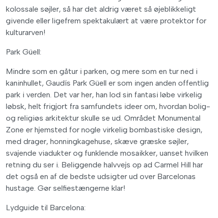
kolossale søjler, så har det aldrig været så øjeblikkeligt
givende eller ligefrem spektakulært at være protektor for
kulturarven!
Park Güell:
Mindre som en gåtur i parken, og mere som en tur ned i
kaninhullet, Gaudís Park Güell er som ingen anden offentlig
park i verden. Det var her, han lod sin fantasi løbe virkelig
løbsk, helt frigjort fra samfundets ideer om, hvordan bolig-
og religiøs arkitektur skulle se ud. Området Monumental
Zone er hjemsted for nogle virkelig bombastiske design,
med drager, honningkagehuse, skæve græske søjler,
svajende viadukter og funklende mosaikker, uanset hvilken
retning du ser i. Beliggende halvvejs op ad Carmel Hill har
det også en af de bedste udsigter ud over Barcelonas
hustage. Gør selfiestængerne klar!
Lydguide til Barcelona: