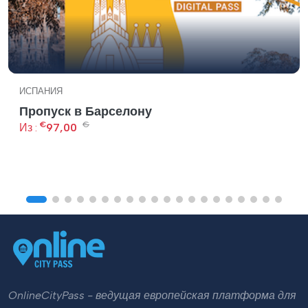
ИСПАНИЯ
Пропуск в Барселону
€
€
Из :
97,00
OnlineCityPass - ведущая европейская платформа для