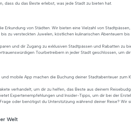
en, dass du das Beste erlebst, was jede Stadt zu bieten hat.
die Erkundung von Städten. Wir bieten eine Vielzahl von Stadtpässen, A
is zu versteckten Juwelen, köstlichen kulinarischen Abenteuern bis h
 sparen und dir Zugang zu exklusiven Stadtpässen und Rabatten zu bi
trauenswürdigen Tourbetreibern in jeder Stadt geschlossen, um dir 
e und mobile App machen die Buchung deiner Stadtabenteuer zum Ki
akete verhandelt, um dir zu helfen, das Beste aus deinem Reisebudg
etet Expertenempfehlungen und Insider-Tipps, um dir bei der Erstell
 Frage oder benötigst du Unterstützung während deiner Reise? Wir si
der Welt