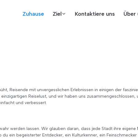
Zuhause
Ziel
Kontaktiere uns
Über 
ht, Reisende mit unvergesslichen Erlebnissen in einigen der faszini
n einzigartigen Reiselust, und wir haben uns zusammengeschlossen, u
einfacht und verbessert.
ahr werden lassen. Wir glauben daran, dass jede Stadt ihre eigene M
ob du ein begeisterter Entdecker, ein Kulturkenner, ein Feinschmecke