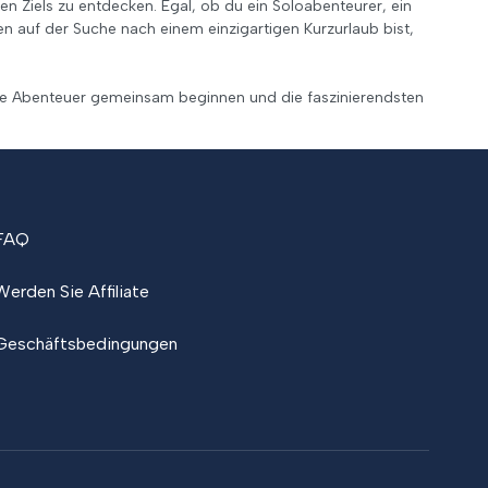
en Ziels zu entdecken. Egal, ob du ein Soloabenteurer, ein
 auf der Suche nach einem einzigartigen Kurzurlaub bist,
nde Abenteuer gemeinsam beginnen und die faszinierendsten
FAQ
Werden Sie Affiliate
Geschäftsbedingungen