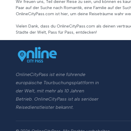
Wir freuen uns, Teil deiner Reise zu sein, und können es kau
Paar auf der Suche nach Romantik, eine Familie auf der Suc
OnlineCityPass.com ist hier, um deine Reiseträume wahr wer
Vielen Dank, dass du OnlineCityPass.com als deinen vertra
Städte der Welt, Pass für Pass, entdecken!
OnlineCityPass ist eine führende
europäische Tourbuchungsplattform in
der Welt, mit mehr als 10 Jahren
Betrieb. OnlineCityPass ist als seriöser
Reisedienstleister bekannt.