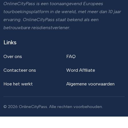
OnlineCityPass is een toonaangevend Europees
tourboekingsplatform in de wereld, met meer dan 10 jaar
ervaring. OnlineCityPass staat bekend als een
betrouwbare reisdienstverlener.
Links
Over ons
FAQ
Contacteer ons
Word Affiliate
Hoe het werkt
Algemene voorwaarden
© 2026 OnlineCityPass. Alle rechten voorbehouden.