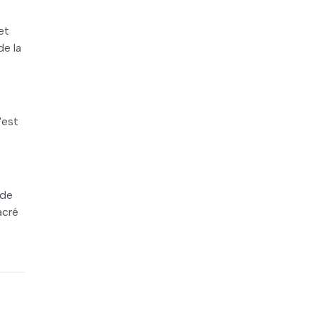
et
de la
'est
 de
acré