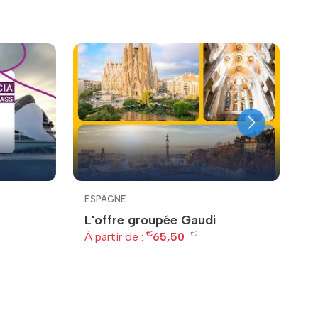
ESPAGNE
E
L'offre groupée Gaudi
B
€
€
B
À partir de :
65,50
À 