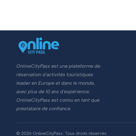
OnlineCityPass est une plateforme de
réservation d'activités touristiques
leader en Europe et dans le monde,
avec plus de 10 ans d'expérience.
OnlineCityPass est connu en tant que
prestataire de confiance.
© 2026 OnlineCityPass. Tous droits réservés.