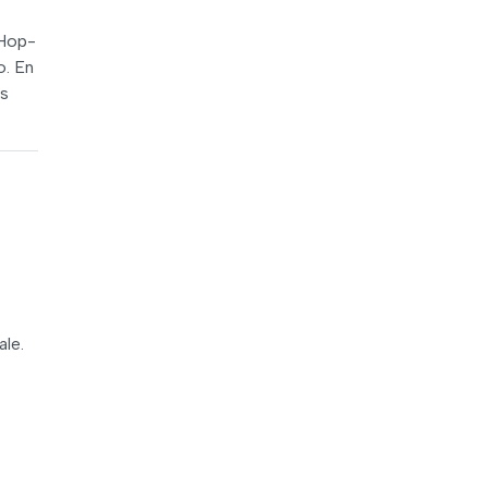
 Hop-
o. En
ts
ale.