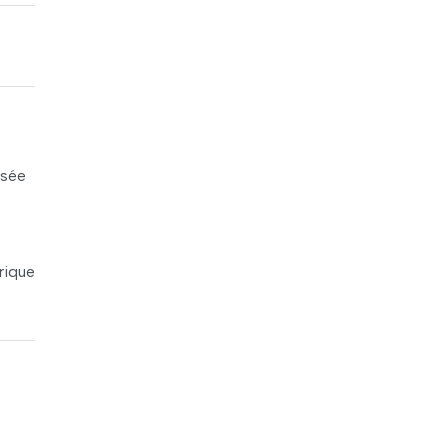
usée
rique