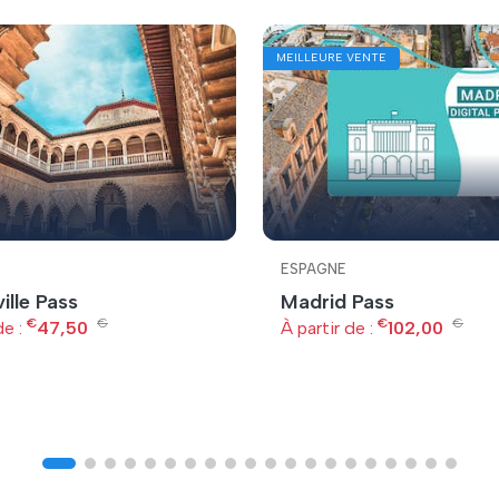
MEILLEURE VENTE
ESPAGNE
ille Pass
Madrid Pass
€
€
€
€
de :
47,50
À partir de :
102,00