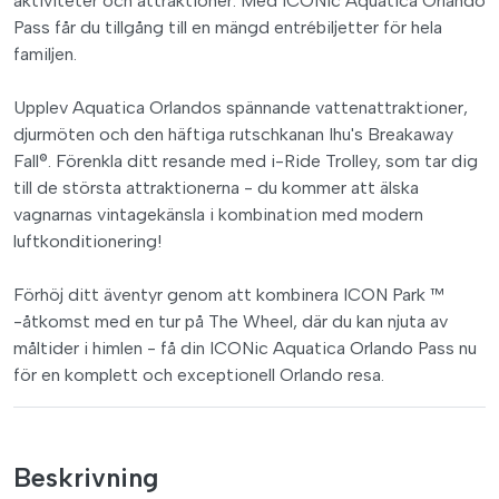
aktiviteter och attraktioner. Med ICONic Aquatica Orlando
Pass får du tillgång till en mängd entrébiljetter för hela
familjen.
Upplev Aquatica Orlandos spännande vattenattraktioner,
djurmöten och den häftiga rutschkanan Ihu's Breakaway
Fall®. Förenkla ditt resande med i-Ride Trolley, som tar dig
till de största attraktionerna - du kommer att älska
vagnarnas vintagekänsla i kombination med modern
luftkonditionering!
Förhöj ditt äventyr genom att kombinera ICON Park ™
-åtkomst med en tur på The Wheel, där du kan njuta av
måltider i himlen - få din ICONic Aquatica Orlando Pass nu
för en komplett och exceptionell Orlando resa.
Beskrivning