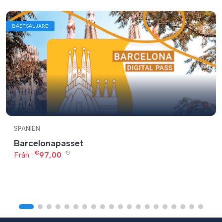
BÄSTSÄLJARE
SPANIEN
Barcelonapasset
€
€
Från :
97,00