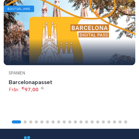
BÄSTSÄLJARE
SPANIEN
Barcelonapasset
€
€
Från :
97,00