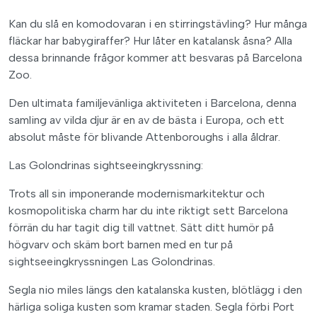
Kan du slå en komodovaran i en stirringstävling? Hur många
fläckar har babygiraffer? Hur låter en katalansk åsna? Alla
dessa brinnande frågor kommer att besvaras på Barcelona
Zoo.
Den ultimata familjevänliga aktiviteten i Barcelona, denna
samling av vilda djur är en av de bästa i Europa, och ett
absolut måste för blivande Attenboroughs i alla åldrar.
Las Golondrinas sightseeingkryssning:
Trots all sin imponerande modernismarkitektur och
kosmopolitiska charm har du inte riktigt sett Barcelona
förrän du har tagit dig till vattnet. Sätt ditt humör på
högvarv och skäm bort barnen med en tur på
sightseeingkryssningen Las Golondrinas.
Segla nio miles längs den katalanska kusten, blötlägg i den
härliga soliga kusten som kramar staden. Segla förbi Port