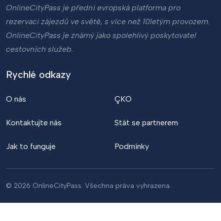
OnlineCityPass je přední evropská platforma pro
rezervaci zájezdů ve světě, s více než 10letým provozem.
OnlineCityPass je známý jako spolehlivý poskytovatel
cestovních služeb.
Rychlé odkazy
O nás
ÇKO
Kontaktujte nás
Stát se partnerem
Jak to funguje
Podmínky
© 2026 OnlineCityPass. Všechna práva vyhrazena.