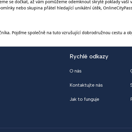
eme se dočkat, až vám pomůžeme odemknout skryté poklady vaší vy
mínky nebo skupina přátel hledající unikátní útěk, OnlineCityPass.
čníka. Pojďme společně na tuto vzrušující dobrodružnou cestu a o
Rychlé odkazy
O nás
Kontaktujte nás
Jak to funguje