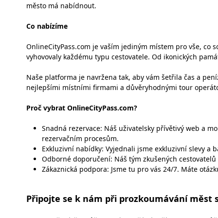
město má nabídnout.
Co nabízíme
OnlineCityPass.com je vaším jediným místem pro vše, co so
vyhovovaly každému typu cestovatele. Od ikonických památe
Naše platforma je navržena tak, aby vám šetřila čas a pe
nejlepšími místními firmami a důvěryhodnými tour operát
Proč vybrat OnlineCityPass.com?
Snadná rezervace: Náš uživatelsky přívětivý web a m
rezervačním procesům.
Exkluzivní nabídky: Vyjednali jsme exkluzivní slevy a 
Odborné doporučení: Náš tým zkušených cestovatelů po
Zákaznická podpora: Jsme tu pro vás 24/7. Máte otáz
Připojte se k nám při prozkoumávání měst 