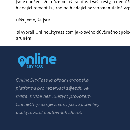
Jsme nadšení, že můžeme být součástí vaší cesty, a nemůž
hledající romantiku, rodina hledající nezapomenutelné vzpo
Děkujeme, že jste
si vybrali OnlineCityPass.com jako svého důvěrného spole
druhém!
OnlineCityPass je přední evropská
platforma pro rezervaci zájezdů ve
světě, s více než 10letým provozem.
OnlineCityPass je známý jako spolehlivý
poskytovatel cestovních služeb.