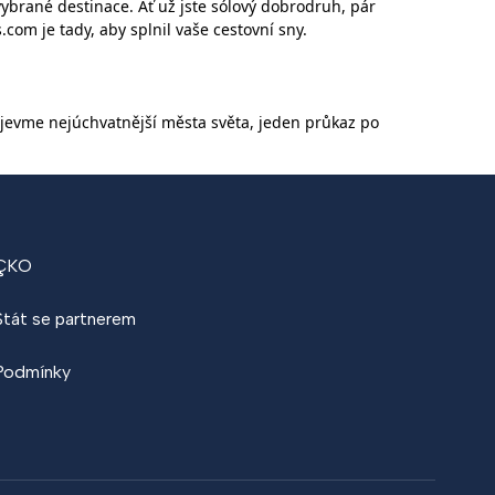
brané destinace. Ať už jste sólový dobrodruh, pár
com je tady, aby splnil vaše cestovní sny.
bjevme nejúchvatnější města světa, jeden průkaz po
ÇKO
Stát se partnerem
Podmínky