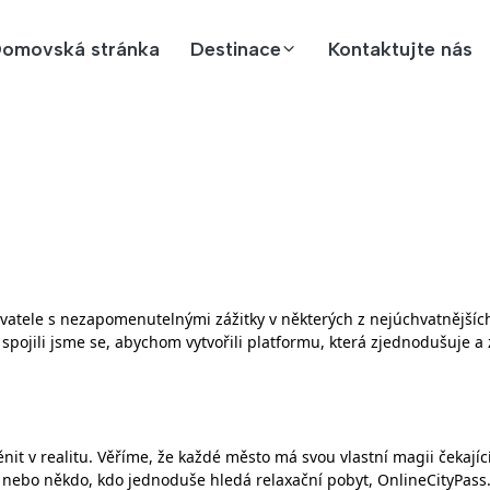
omovská stránka
Destinace
Kontaktujte nás
ovatele s nezapomenutelnými zážitky v některých z nejúchvatnější
a spojili jsme se, abychom vytvořili platformu, která zjednodušuje 
 v realitu. Věříme, že každé město má svou vlastní magii čekající na
n nebo někdo, kdo jednoduše hledá relaxační pobyt, OnlineCityPass.co