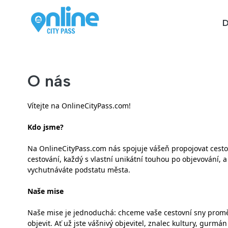
D
O nás
Vítejte na OnlineCityPass.com!
Kdo jsme?
Na OnlineCityPass.com nás spojuje vášeň propojovat cest
cestování, každý s vlastní unikátní touhou po objevování, 
vychutnáváte podstatu města.
Naše mise
Naše mise je jednoduchá: chceme vaše cestovní sny proměnit
objevit. Ať už jste vášnivý objevitel, znalec kultury, gurmá