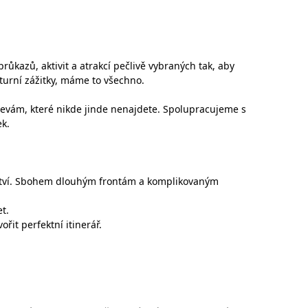
kazů, aktivit a atrakcí pečlivě vybraných tak, aby
turní zážitky, máme to všechno.
levám, které nikde jinde nenajdete. Spolupracujeme s
k.
žství. Sbohem dlouhým frontám a komplikovaným
t.
it perfektní itinerář.