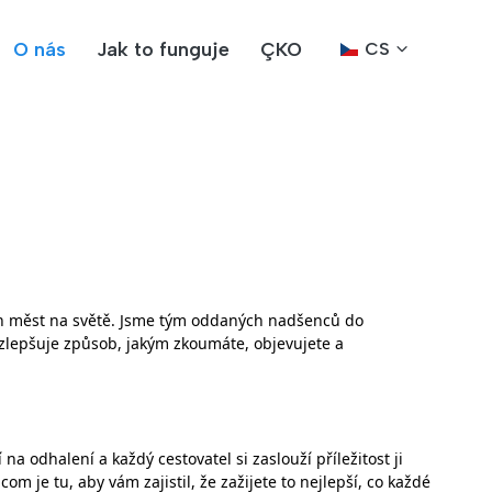
O nás
Jak to funguje
ÇKO
CS
ch měst na světě. Jsme tým oddaných nadšenců do
a zlepšuje způsob, jakým zkoumáte, objevujete a
 odhalení a každý cestovatel si zaslouží příležitost ji
m je tu, aby vám zajistil, že zažijete to nejlepší, co každé