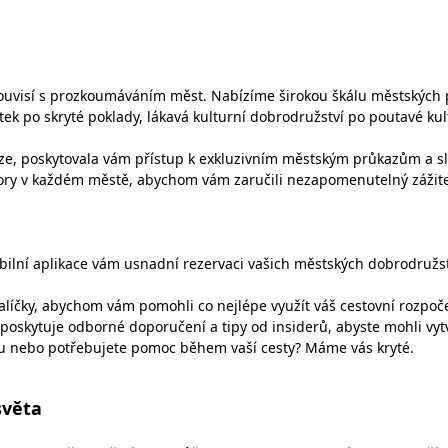
uvisí s prozkoumáváním měst. Nabízíme širokou škálu městských prů
k po skryté poklady, lákavá kulturní dobrodružství po poutavé kul
níze, poskytovala vám přístup k exkluzivním městským průkazům a s
ory v každém městě, abychom vám zaručili nezapomenutelný zážite
obilní aplikace vám usnadní rezervaci vašich městských dobrodru
balíčky, abychom vám pomohli co nejlépe využít váš cestovní rozpoče
skytuje odborné doporučení a tipy od insiderů, abyste mohli vytvoř
ku nebo potřebujete pomoc během vaší cesty? Máme vás kryté.
světa