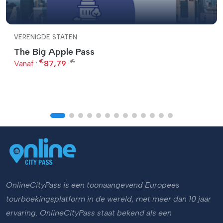
VERENIGDE STATEN
The Big Apple Pass
€
€
Vanaf :
87,79
OnlineCityPass is een toonaangevend Europees
tourboekingsplatform in de wereld, met meer dan 10 jaar
ervaring. OnlineCityPass staat bekend als een