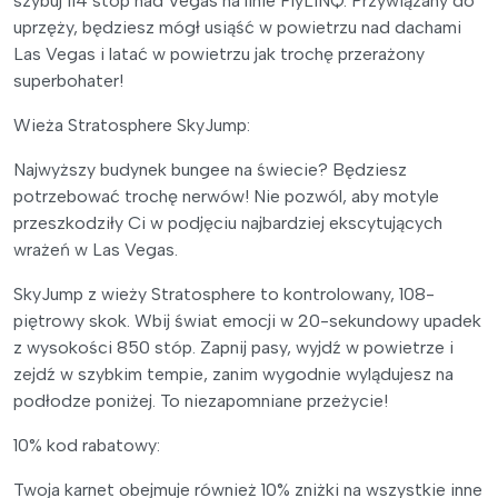
szybuj 114 stóp nad Vegas na linie FlyLINQ. Przywiązany do
uprzęży, będziesz mógł usiąść w powietrzu nad dachami
Las Vegas i latać w powietrzu jak trochę przerażony
superbohater!
Wieża Stratosphere SkyJump:
Najwyższy budynek bungee na świecie? Będziesz
potrzebować trochę nerwów! Nie pozwól, aby motyle
przeszkodziły Ci w podjęciu najbardziej ekscytujących
wrażeń w Las Vegas.
SkyJump z wieży Stratosphere to kontrolowany, 108-
piętrowy skok. Wbij świat emocji w 20-sekundowy upadek
z wysokości 850 stóp. Zapnij pasy, wyjdź w powietrze i
zejdź w szybkim tempie, zanim wygodnie wylądujesz na
podłodze poniżej. To niezapomniane przeżycie!
10% kod rabatowy:
Twoja karnet obejmuje również 10% zniżki na wszystkie inne