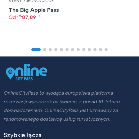
STANY ZJEDNOCZONE
The Big Apple Pass
€
€
Od :
87,89
OnlineCityPass to wiodąca europejska platforma
rezerwacji wycieczek na świecie, z ponad 10-letnim
doświadczeniem. OnlineCityPass jest uznawany za
renomowanego dostawcę usług turystycznych.
Szybkie łącza