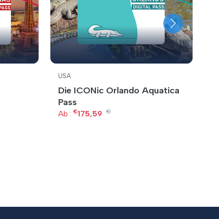
USA
U
Die ICONic Orlando Aquatica
C
Pass
Ab
€
€
Ab :
175,59