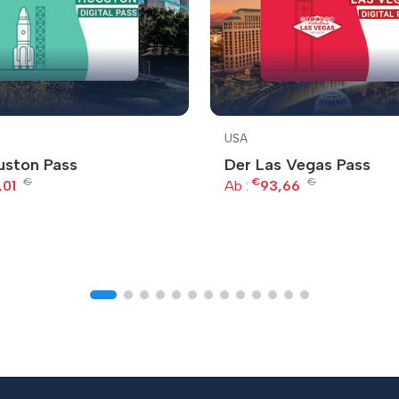
USA
uston Pass
Der Las Vegas Pass
€
€
€
,01
Ab :
93,66