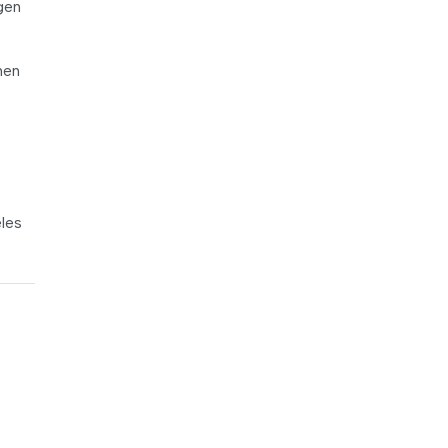
gen
nen
les