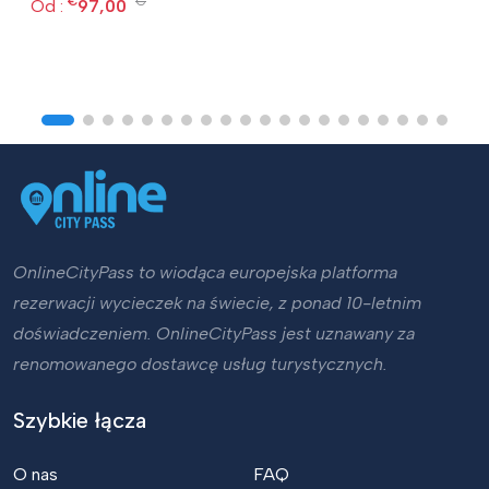
€
€
Od :
97,00
OnlineCityPass to wiodąca europejska platforma
rezerwacji wycieczek na świecie, z ponad 10-letnim
doświadczeniem. OnlineCityPass jest uznawany za
renomowanego dostawcę usług turystycznych.
Szybkie łącza
O nas
FAQ