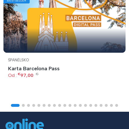
BESTSELLER
ŠPANĚLSKO
Karta Barcelona Pass
€
€
Od :
97,00