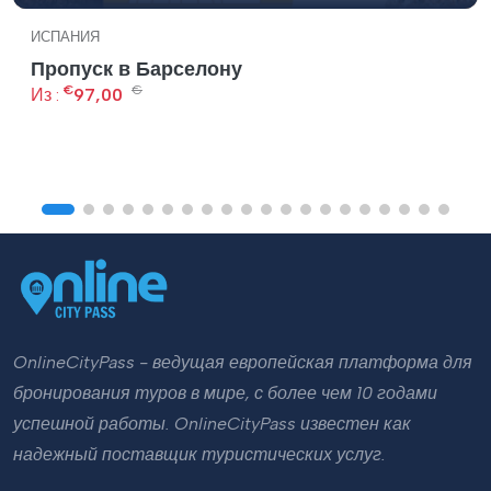
ИСПАНИЯ
Пропуск в Барселону
€
€
Из :
97,00
OnlineCityPass - ведущая европейская платформа для
бронирования туров в мире, с более чем 10 годами
успешной работы. OnlineCityPass известен как
надежный поставщик туристических услуг.