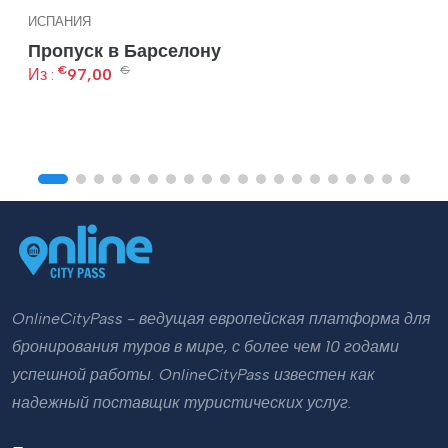
ИСПАНИЯ
Пропуск в Барселону
€
€
Из :
97,00
OnlineCityPass - ведущая европейская платформа для
бронирования туров в мире, с более чем 10 годами
успешной работы. OnlineCityPass известен как
надежный поставщик туристических услуг.