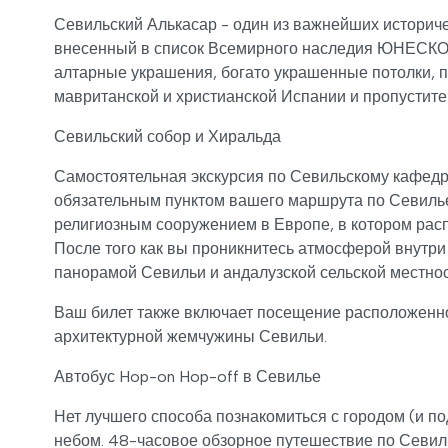
Севильский Алькасар - один из важнейших историче
внесенный в список Всемирного наследия ЮНЕСКО, с
алтарные украшения, богато украшенные потолки, п
мавританской и христианской Испании и пропустите 
Севильский собор и Хиральда
Самостоятельная экскурсия по Севильскому кафедр
обязательным пунктом вашего маршрута по Севилье
религиозным сооружением в Европе, в котором расп
После того как вы проникнитесь атмосферой внутр
панорамой Севильи и андалузской сельской местнос
Ваш билет также включает посещение расположенн
архитектурной жемчужины Севильи.
Автобус Hop-on Hop-off в Севилье
Нет лучшего способа познакомиться с городом (и по
небом. 48-часовое обзорное путешествие по Севиль