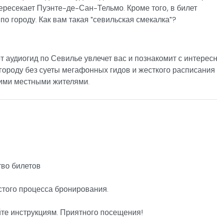
ресекает Пуэнте-де-Сан-Тельмо. Кроме того, в билет
о городу. Как вам такая "севильская смекалка"?
т аудиогид по Севилье увлечет вас и познакомит с интере
городу без суеты мегафонных гидов и жесткого расписания
щими местными жителями.
во билетов
стого процесса бронирования.
йте инструкциям. Приятного посещения!