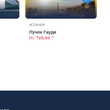
ИСПАНИЯ
И
Пучок Гауди
B
€
€
Из :
65,50
Из