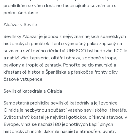
prohlídkám se vám dostane fascinujícího seznámení s
perlou Andalusie.
Alcázar v Seville
Sevillský Alcázar je jednou z nejvýznamnějších španělských
historických památek. Tento výjimečný palác zapsaný na
seznamu světového dědictví UNESCO byl budován 500 let
a nabízí vše: tapiserie, oltářní obrazy, zdobené stropy,
pavilony a tropické zahrady. Ponořte se do maurské a
křesťanské historie Španělska a přeskočte fronty díky
časové vstupence.
Sevillská katedrála a Giralda
Samostatná prohlídka sevillské katedrály a její zvonice
Giralda je nezbytnou součástí vašeho sevillského itineráře.
Světoznámý kostel je největší gotickou církevní stavbou v
Evropě, v níž se nachází 80 jednotlivých kaplí plných
historických intrik. Jakmile nasajete atmosféru uvnitř,