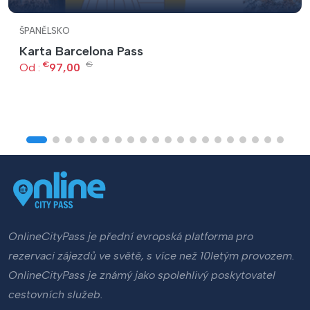
ŠPANĚLSKO
Karta Barcelona Pass
€
€
Od :
97,00
OnlineCityPass je přední evropská platforma pro
rezervaci zájezdů ve světě, s více než 10letým provozem.
OnlineCityPass je známý jako spolehlivý poskytovatel
cestovních služeb.