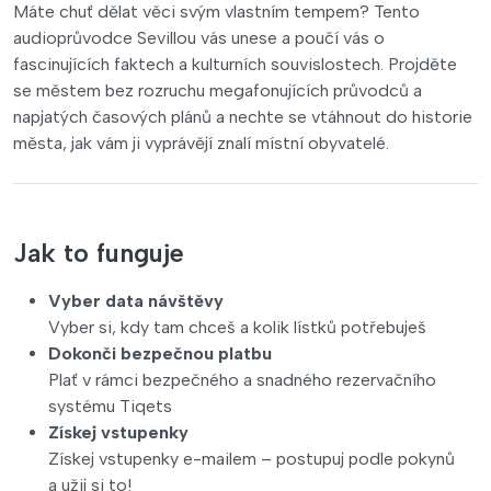
Máte chuť dělat věci svým vlastním tempem? Tento
audioprůvodce Sevillou vás unese a poučí vás o
fascinujících faktech a kulturních souvislostech. Projděte
se městem bez rozruchu megafonujících průvodců a
napjatých časových plánů a nechte se vtáhnout do historie
města, jak vám ji vyprávějí znalí místní obyvatelé.
Jak to funguje
Vyber data návštěvy
Vyber si, kdy tam chceš a kolik lístků potřebuješ
Dokonči bezpečnou platbu
Plať v rámci bezpečného a snadného rezervačního
systému Tiqets
Získej vstupenky
Získej vstupenky e-mailem – postupuj podle pokynů
a užij si to!