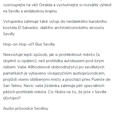
vystoupejte na věž Giralda a vychutnejte si rozsáhlý výhled
na Sevillu a andaluskou krajinu.
Vstupenka zahrnuje také vstup do nedalekého barokního
kostela El Salvador, dalšího architektonického skvostu
Sevilly.
Hop-on Hop-off Bus Sevilla
Neexistuje lepší způsob, jak si prohlédnout město (a
doplnit si opálení), než prohlídka autobusem pod širým
nebem. Vaše 48hodinové dobrodružství po sevillských
památkách je vybaveno vícejazyčným audioprůvodcem,
projíždí všemi oblíbenými místy a prochází přes Puente de
San Telmo. Navíc vaše jízdenka zahrnuje pět speciálních
pěších prohlídek města. Co říkáte na to, že jste v Seville
důvtipní?
Audio průvodce Sevillou