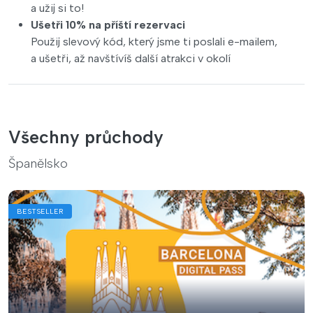
a užij si to!
Ušetři 10% na příští rezervaci
Použij slevový kód, který jsme ti poslali e-mailem,
a ušetři, až navštívíš další atrakci v okolí
Všechny průchody
Španělsko
BESTSELLER