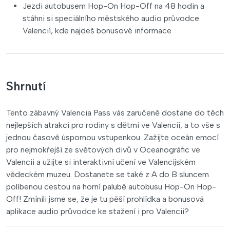
Jezdi autobusem Hop-On Hop-Off na 48 hodin a
stáhni si speciálního městského audio průvodce
Valencií, kde najdeš bonusové informace
Shrnutí
Tento zábavný Valencia Pass vás zaručeně dostane do těch
nejlepších atrakcí pro rodiny s dětmi ve Valencii, a to vše s
jednou časově úspornou vstupenkou. Zažijte oceán emocí
pro nejmokřejší ze světových divů v Oceanogràfic ve
Valencii a užijte si interaktivní učení ve Valencijském
vědeckém muzeu. Dostanete se také z A do B sluncem
políbenou cestou na horní palubě autobusu Hop-On Hop-
Off! Zmínili jsme se, že je tu pěší prohlídka a bonusová
aplikace audio průvodce ke stažení i pro Valencii?