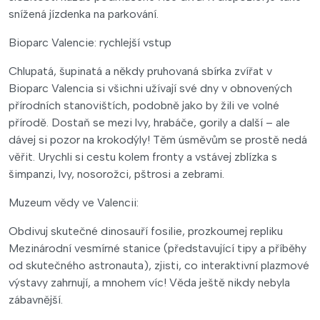
snížená jízdenka na parkování.
Bioparc Valencie: rychlejší vstup
Chlupatá, šupinatá a někdy pruhovaná sbírka zvířat v
Bioparc Valencia si všichni užívají své dny v obnovených
přírodních stanovištích, podobně jako by žili ve volné
přírodě. Dostaň se mezi lvy, hrabáče, gorily a další – ale
dávej si pozor na krokodýly! Těm úsměvům se prostě nedá
věřit. Urychli si cestu kolem fronty a vstávej zblízka s
šimpanzi, lvy, nosorožci, pštrosi a zebrami.
Muzeum vědy ve Valencii:
Obdivuj skutečné dinosauří fosilie, prozkoumej repliku
Mezinárodní vesmírné stanice (představující tipy a příběhy
od skutečného astronauta), zjisti, co interaktivní plazmové
výstavy zahrnují, a mnohem víc! Věda ještě nikdy nebyla
zábavnější.