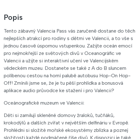
Popis
Tento zábavný Valencia Pass vás zaručeně dostane do těch
nejlepších atrakcí pro rodiny s dětmi ve Valencii, a to vše s
jednou časově úspornou vstupenkou. Zažijte oceán emocí
pro nejmokřejší ze světových divů v Oceanogràfic ve
Valencii a užijte si interaktivní učení ve Valencijském
vědeckém muzeu. Dostanete se také z A do B sluncem
políbenou cestou na horní palubě autobusu Hop-On Hop-
Off! Zmínili jsme se, že je tu pěší prohlídka a bonusová
aplikace audio průvodce ke stažení i pro Valencii?
Oceánografické muzeum ve Valencii:
Děti si zamilují skleněné domovy žraloků, tučňáků,
krokodýlů a dalších zvířat v největším delfináriu v Evropě.
Prohlédni si složité mořské ekosystémy zblízka a poznej
složitosti každé podmáčené říše divů. K dispozici je také