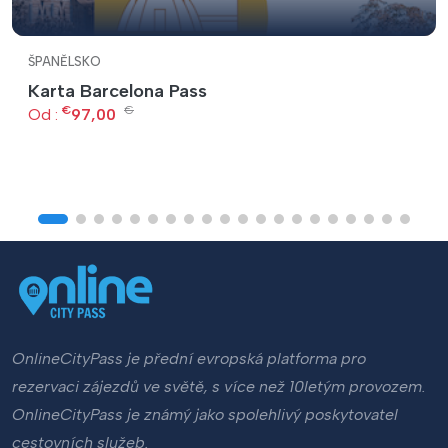
ŠPANĚLSKO
Karta Barcelona Pass
€
€
Od :
97,00
OnlineCityPass je přední evropská platforma pro
rezervaci zájezdů ve světě, s více než 10letým provozem.
OnlineCityPass je známý jako spolehlivý poskytovatel
cestovních služeb.