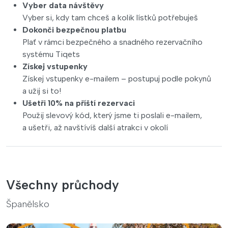
Vyber data návštěvy
Vyber si, kdy tam chceš a kolik lístků potřebuješ
Dokonči bezpečnou platbu
Plať v rámci bezpečného a snadného rezervačního
systému Tiqets
Získej vstupenky
Získej vstupenky e-mailem – postupuj podle pokynů
a užij si to!
Ušetři 10% na příští rezervaci
Použij slevový kód, který jsme ti poslali e-mailem,
a ušetři, až navštívíš další atrakci v okolí
Všechny průchody
Španělsko