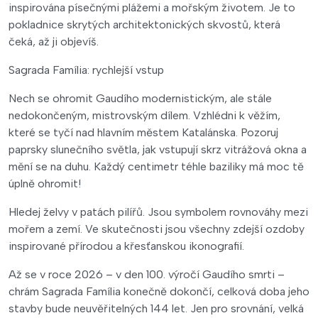
inspirována písečnými plážemi a mořským životem. Je to
pokladnice skrytých architektonických skvostů, která
čeká, až ji objevíš.
Sagrada Família: rychlejší vstup
Nech se ohromit Gaudího modernistickým, ale stále
nedokončeným, mistrovským dílem. Vzhlédni k věžím,
které se tyčí nad hlavním městem Katalánska. Pozoruj
paprsky slunečního světla, jak vstupují skrz vitrážová okna a
mění se na duhu. Každý centimetr téhle baziliky má moc tě
úplně ohromit!
Hledej želvy v patách pilířů. Jsou symbolem rovnováhy mezi
mořem a zemí. Ve skutečnosti jsou všechny zdejší ozdoby
inspirované přírodou a křesťanskou ikonografií.
Až se v roce 2026 – v den 100. výročí Gaudího smrti –
chrám Sagrada Família konečně dokončí, celková doba jeho
stavby bude neuvěřitelných 144 let. Jen pro srovnání, velká