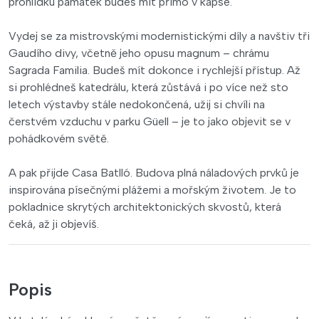
prohlídku památek budeš mít přímo v kapse.
Vydej se za mistrovskými modernistickými díly a navštiv tři
Gaudího divy, včetně jeho opusu magnum – chrámu
Sagrada Familia. Budeš mít dokonce i rychlejší přístup. Až
si prohlédneš katedrálu, která zůstává i po více než sto
letech výstavby stále nedokončená, užij si chvíli na
čerstvém vzduchu v parku Güell – je to jako objevit se v
pohádkovém světě.
A pak přijde Casa Batlló. Budova plná náladových prvků je
inspirována písečnými plážemi a mořským životem. Je to
pokladnice skrytých architektonických skvostů, která
čeká, až ji objevíš.
Popis