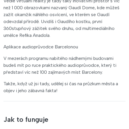
Vedle virtuální reality je tady taky inovativní prostor s víc
než 1 000 obrazovkami nazvaný Gaudí Dome, kde můžeš
zažít okamžik náhlého osvícení, ve kterém se Gaudí
odevzdal přírodě. Uvidíš i Gaudího kostku, první
360stupňový zážitek svého druhu, od multimediálního
umělce Refika Anadola.
Aplikace audioprůvodce Barcelonou
V mezerách programu nabitého nádhernými budovami
budeš mít po ruce praktického audioprůvodce, který ti
představí víc než 100 zajímavých míst Barcelony.
Takže, když už jsi tady, udělej si čas na průzkum města a
objev i jeho zábavná fakta!
Jak to funguje