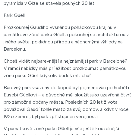
pyramida v Gíze se stavěla pouhých 20 let.
Park Güell
Prozkoumej Gaudího vysněnou pohádkovou krajinu v
památkové zóně parku Güell a pokochej se architekturou z
jiného světa, poklidnou přírodu a nádhernými výhledy na
Barcelonu.
Chceš vidět nejbarevnější a nejznámější park v Barceloně?
V rámci nabídky máš příležitost prozkoumat památkovou
zónu parku Güell kdykoliv budeš mít chuť.
Barevný park vsazený do kopců byl pojmenován po hraběti
Eusebi Güellovi – a původně měl sloužit jako uzavřená čtvrť
pro zámožné občany města. Posledních 20 let života
považoval Gaudí tohle místo za svůj domov, a když v roce
1926 zemřel, byl park zpřístupněn veřejnosti.
V památkové zóně parku Güell je vše ještě kouzelnější.