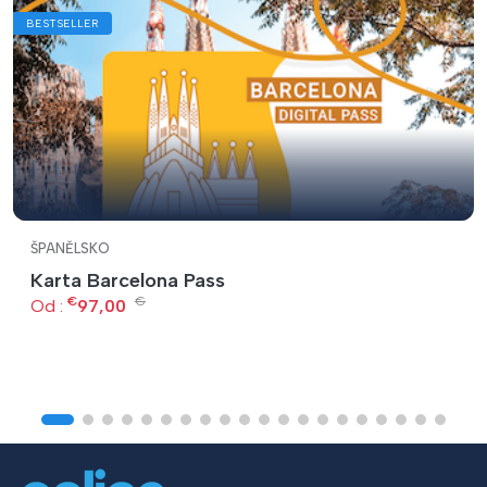
BESTSELLER
ŠPANĚLSKO
Karta Barcelona Pass
€
€
Od :
97,00