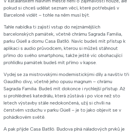
V katalánském hlavním městě není o zajímavosti nouze, ale
pokud si chceš udělat seznam věcí, které potřebuješ v
Barceloně vidět – tohle na něm musí být.
Tahle nabídka ti zajistí vstup do nejznámějších
barcelonských památek, včetně chrámu Sagrada Familia,
parku Güell a domu Casa Batlló. Navíc budeš mít přístup k
aplikaci s audio průvodcem, kterou si můžeš stáhnout
přímo do svého smartphonu, takže ještě víc obohacující
prohlídku památek budeš mít přímo v kapse.
Vydej se za mistrovskými modernistickými díly a navštiv tři
Gaudího divy, včetně jeho opusu magnum – chrámu
Sagrada Familia. Budeš mít dokonce i rychlejší přístup. Až
si prohlédneš katedrálu, která zůstává i po více než sto
letech výstavby stále nedokončená, užij si chvíli na
čerstvém vzduchu v parku Güell – je to jako objevit se v
pohádkovém světě.
A pak přijde Casa Batlló. Budova plná náladových prvků je