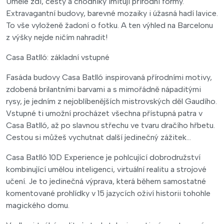
Umělé zdi, cesty a chodníky imitují přírodní formy.
Extravagantní budovy, barevné mozaiky i úžasná hadí lavice.
To vše vyloženě žadoní o fotku. A ten výhled na Barcelonu
z výšky nejde ničím nahradit!
Casa Batlló: základní vstupné
Fasáda budovy Casa Batlló inspirovaná přírodními motivy,
zdobená brilantními barvami a s mimořádně nápaditými
rysy, je jedním z nejoblíbenějších mistrovských děl Gaudího.
Vstupné ti umožní procházet všechna přístupná patra v
Casa Batlló, až po slavnou střechu ve tvaru dračího hřbetu.
Cestou si můžeš vychutnat další jedinečný zážitek…
Casa Batlló 10D Experience je pohlcující dobrodružství
kombinující umělou inteligenci, virtuální realitu a strojové
učení. Je to jedinečná výprava, která během samostatné
komentované prohlídky v 15 jazycích oživí historii tohohle
magického domu.