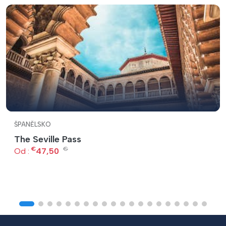
ŠPANĚLSKO
The Seville Pass
€
€
Od :
47,50