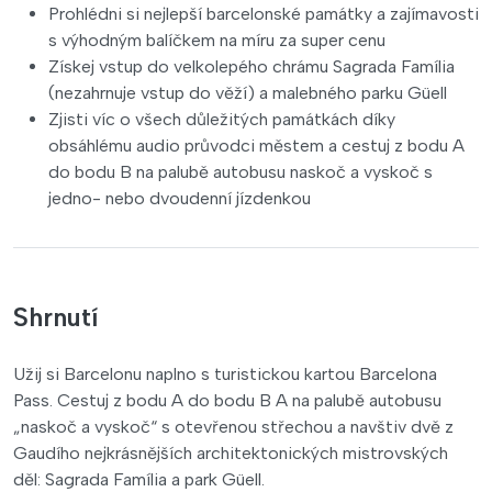
Prohlédni si nejlepší barcelonské památky a zajímavosti
s výhodným balíčkem na míru za super cenu
Získej vstup do velkolepého chrámu Sagrada Família
(nezahrnuje vstup do věží) a malebného parku Güell
Zjisti víc o všech důležitých památkách díky
obsáhlému audio průvodci městem a cestuj z bodu A
do bodu B na palubě autobusu naskoč a vyskoč s
jedno- nebo dvoudenní jízdenkou
Shrnutí
Užij si Barcelonu naplno s turistickou kartou Barcelona
Pass. Cestuj z bodu A do bodu B A na palubě autobusu
„naskoč a vyskoč“ s otevřenou střechou a navštiv dvě z
Gaudího nejkrásnějších architektonických mistrovských
děl: Sagrada Família a park Güell.