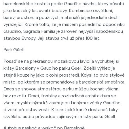
barcelonského kostela podle Gaudího návrhu, který působí
jako kouzelný les uvnitř budovy. Kombinace osvětlení,
barev, prostoru a použitých materiálů je jednoduše dech
vyrážející. Kromě toho, že je místem posledního odpočinku
Gaudího, Sagrada Família je zároveň nejvyšší náboženskou
stavbou Evropy. Její stavba trvá už přes 100 let.
Park Güell:
Posaď se na překrásnou mozaikovou lavici a vychutnej si
krásy Barcelony v Gaudího parku Güell. Zdejší výhled je
stejně kouzelný jako okolní prostředí. Kdysi to bylo stylové
místo, po kterém se promenádovala barcelonská smetánka.
Dnes se snovou atmosférou parku můžou kochat všichni
bez rozdílu. Draci, fontány a roztodivná architektura se
všemi myslitelnými křivkami jsou tichými svědky Gaudího
divoké představivosti. K turistické kartě dostaneš taky
skvělého audio průvodce zajímavými místy parku Güell.
Autobus naskoč a vyskoč po Barceloně: