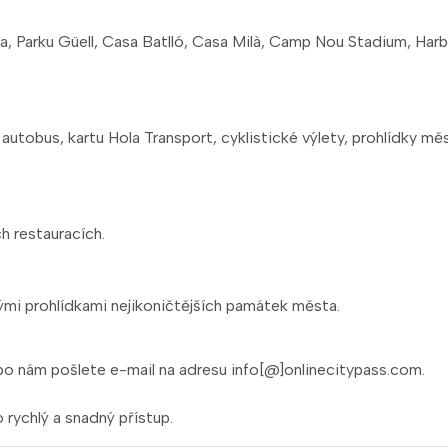
a, Parku Güell, Casa Batlló, Casa Milà, Camp Nou Stadium, Har
utobus, kartu Hola Transport, cyklistické výlety, prohlídky mě
ch restauracích.
ými prohlídkami nejikoničtějších památek města.
o nám pošlete e-mail na adresu info[@]onlinecitypass.com.
rychlý a snadný přístup.