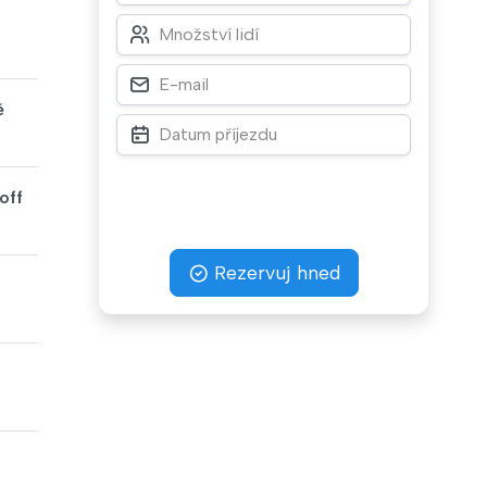
ě
off
Rezervuj hned