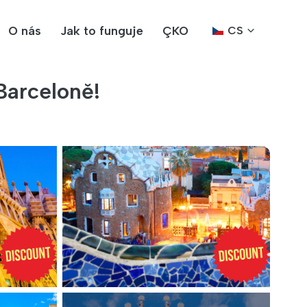
O nás
Jak to funguje
ÇKO
CS
Barceloně!