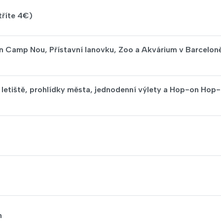
tříte 4€)
on Camp Nou, Přístavní lanovku, Zoo a Akvárium v Barcelon
na letiště, prohlídky města, jednodenní výlety a Hop-on Hop-
m