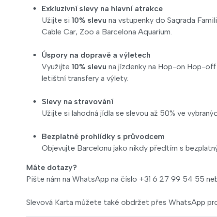
Exkluzivní slevy na hlavní atrakce
Užijte si
10% slevu
na vstupenky do Sagrada Famili
Cable Car, Zoo a Barcelona Aquarium.
Úspory na dopravě a výletech
Využijte
10% slevu
na jízdenky na Hop-on Hop-off a
letištní transfery a výlety.
Slevy na stravování
Užijte si lahodná jídla se slevou až 50% ve vybraný
Bezplatné prohlídky s průvodcem
Objevujte Barcelonu jako nikdy předtím s bezplatn
Máte dotazy?
Pište nám na WhatsApp na číslo +31 6 27 99 54 55 neb
Slevová Karta můžete také obdržet přes WhatsApp pro 