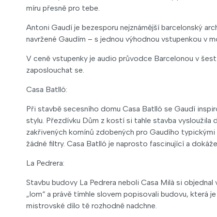
míru přesně pro tebe.
Antoni Gaudí je bezesporu nejznámější barcelonský archi
navržené Gaudím – s jednou výhodnou vstupenkou v mobil
V ceně vstupenky je audio průvodce Barcelonou v šesti j
zaposlouchat se.
Casa Batlló:
Při stavbě secesního domu Casa Batlló se Gaudí inspir
stylu. Přezdívku Dům z kostí si tahle stavba vysloužila
zakřivených komínů zdobených pro Gaudího typickými 
žádné filtry. Casa Batlló je naprosto fascinující a dokáž
La Pedrera:
Stavbu budovy La Pedrera neboli Casa Milà si objednal 
„lom“ a právě tímhle slovem popisovali budovu, která j
mistrovské dílo tě rozhodně nadchne.