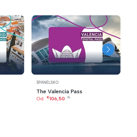
ŠPANĚLSKO
Š
The Valencia Pass
S
€
€
Od :
106,50
O