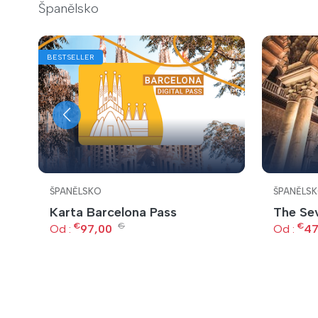
Španělsko
BESTSELLER
ŠPANĚLSKO
ŠPANĚLS
Karta Barcelona Pass
The Sev
€
€
€
Od :
97,00
Od :
47