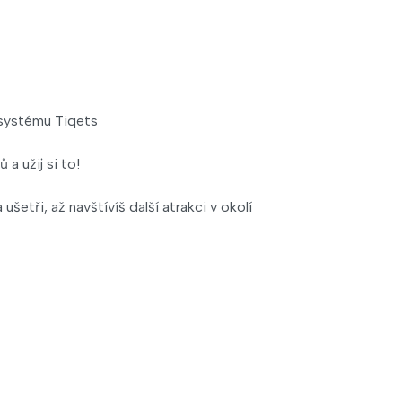
 systému Tiqets
a užij si to!
ušetři, až navštívíš další atrakci v okolí