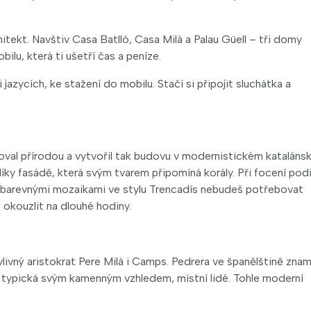
tekt. Navštiv Casa Batlló, Casa Milà a Palau Güell – tři domy
u, která ti ušetří čas a peníze.
azycích, ke stažení do mobilu. Stačí si připojit sluchátka a
oval přírodou a vytvořil tak budovu v modernistickém katalán
 díky fasádě, která svým tvarem připomíná korály. Při focení pod
barevnými mozaikami ve stylu Trencadís nebudeš potřebovat
e okouzlit na dlouhé hodiny.
vlivný aristokrat Pere Milà i Camps. Pedrera ve španělštině zna
e typická svým kamenným vzhledem, místní lidé. Tohle moderní