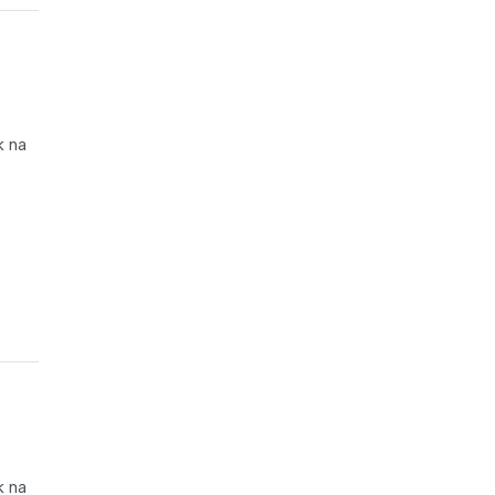
k na
k na