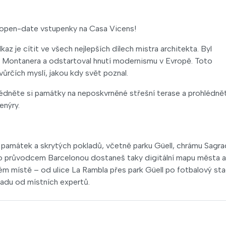
 open-date vstupenky na Casa Vicens!
az je cítit ve všech nejlepších dílech mistra architekta. Byl
i Montanera a odstartoval hnutí modernismu v Evropě. Toto
vůrčích myslí, jakou kdy svět poznal.
édněte si památky na neposkvrněné střešní terase a prohlédnět
enýry.
h památek a skrytých pokladů, včetně parku Güell, chrámu Sagr
udio průvodcem Barcelonou dostaneš taky digitální mapu města a
ém místě – od ulice La Rambla přes park Güell po fotbalový st
ladu od místních expertů.