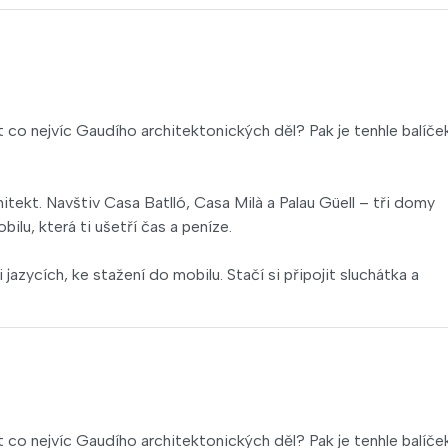
co nejvíc Gaudího architektonických děl? Pak je tenhle balíče
tekt. Navštiv Casa Batlló, Casa Milà a Palau Güell – tři domy
u, která ti ušetří čas a peníze.
azycích, ke stažení do mobilu. Stačí si připojit sluchátka a
co nejvíc Gaudího architektonických děl? Pak je tenhle balíče