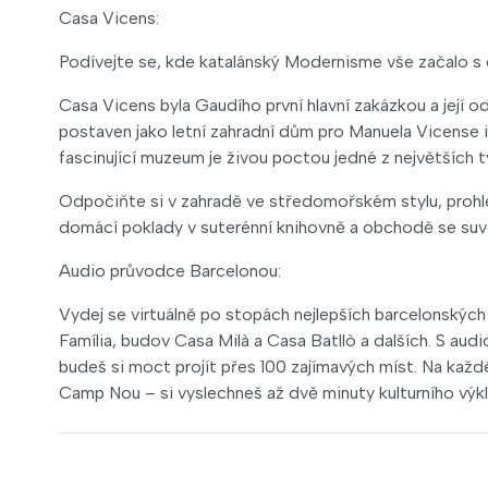
Casa Vicens:
Podívejte se, kde katalánský Modernisme vše začalo s
Casa Vicens byla Gaudího první hlavní zakázkou a její odk
postaven jako letní zahradní dům pro Manuela Vicense 
fascinující muzeum je živou poctou jedné z největších t
Odpočiňte si v zahradě ve středomořském stylu, prohl
domácí poklady v suterénní knihovně a obchodě se suv
Audio průvodce Barcelonou:
Vydej se virtuálně po stopách nejlepších barcelonskýc
Família, budov Casa Milà a Casa Batllò a dalších. S a
budeš si moct projít přes 100 zajímavých míst. Na každ
Camp Nou – si vyslechneš až dvě minuty kulturního výk