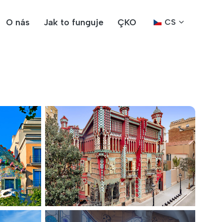
O nás
Jak to funguje
ÇKO
CS