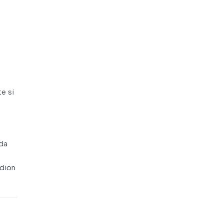
e si
ada
adion