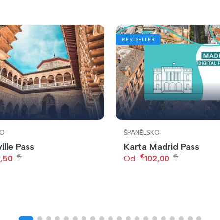
BESTSELLER
KO
ŠPANĚLSKO
ille Pass
Karta Madrid Pass
€
€
€
,50
Od :
102,00