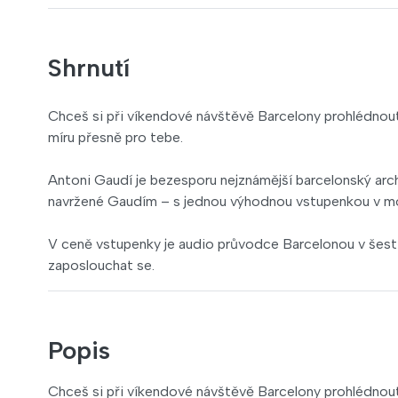
Shrnutí
Chceš si při víkendové návštěvě Barcelony prohlédnout 
míru přesně pro tebe.
Antoni Gaudí je bezesporu nejznámější barcelonský archi
navržené Gaudím – s jednou výhodnou vstupenkou v mobil
V ceně vstupenky je audio průvodce Barcelonou v šesti j
zaposlouchat se.
Popis
Chceš si při víkendové návštěvě Barcelony prohlédnout 